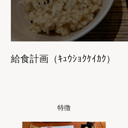
給食計画（ｷｭｳｼｮｸｹｲｶｸ）
特徴