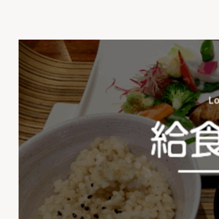
内
容
を
ス
キ
ッ
プ