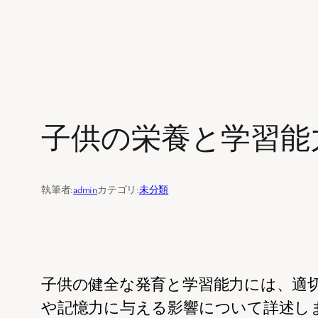
内
容
を
子供の栄養と学習能
ス
キ
ッ
執筆者:
admin
カテゴリ:
未分類
プ
子供の健全な発育と学習能力には、適
や記憶力に与える影響について詳述し