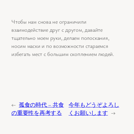
Чтобы нам снова не ограничили
взаимодействие друг с другом, давайте
тщательно моем руки, делаем полоскания,
носим маски и по возможности стараемся
избегать мест с большим скоплением людей.
←
孤食の時代 – 共食
今年もどうぞよろし
の重要性を再考する
くお願いします
→