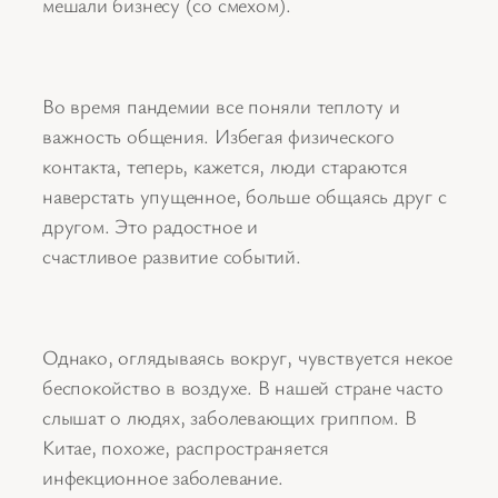
мешали бизнесу (со смехом).
Во время пандемии все поняли теплоту и
важность общения. Избегая физического
контакта, теперь, кажется, люди стараются
наверстать упущенное, больше общаясь друг с
другом. Это радостное и
счастливое развитие событий.
Однако, оглядываясь вокруг, чувствуется некое
беспокойство в воздухе. В нашей стране часто
слышат о людях, заболевающих гриппом. В
Китае, похоже, распространяется
инфекционное заболевание.