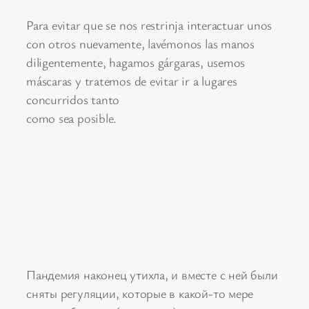
Para evitar que se nos restrinja interactuar unos
con otros nuevamente, lavémonos las manos
diligentemente, hagamos gárgaras, usemos
máscaras y tratemos de evitar ir a lugares
concurridos tanto
como sea posible.
Пандемия наконец утихла, и вместе с ней были
сняты регуляции, которые в какой-то мере