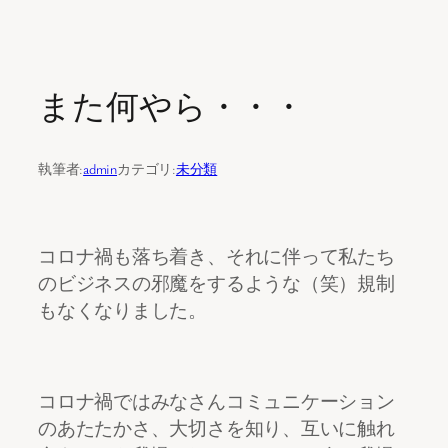
内
容
また何やら・・・
を
ス
キ
執筆者:
admin
カテゴリ:
未分類
ッ
プ
コロナ禍も落ち着き、それに伴って私たち
のビジネスの邪魔をするような（笑）規制
もなくなりました。
コロナ禍ではみなさんコミュニケーション
のあたたかさ、大切さを知り、互いに触れ