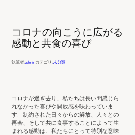
内
容
コロナの向こうに広がる
を
ス
感動と共食の喜び
キ
ッ
プ
執筆者:
admin
カテゴリ:
未分類
コロナが過ぎ去り、私たちは長い間感じら
れなかった喜びや開放感を味わっていま
す。制約された日々からの解放、人々との
再会、そして共に食事することによって生
まれる感動は、私たちにとって特別な意味