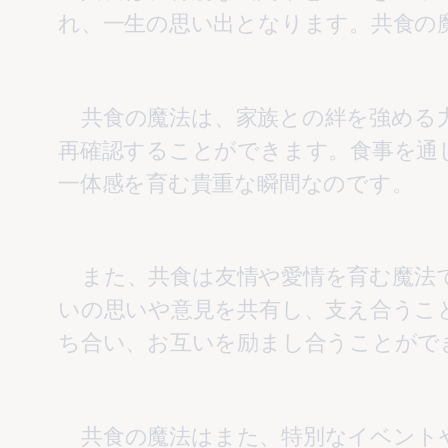
    共食の魔法は、家族との絆を強める力を持っています。家族と一緒に食事をすることで、日常の喧騒を忘れ、家族の絆を
再確認することができます。食事を通
    また、共食は友情や愛情を育む魔法でもあります。友人やパートナーとの食事は、深い絆を築く機会となります。お互
いの思いや意見を共有し、支え合うこ
    共食の魔法はまた、特別なイベントやお祝いの場でも輝きます。誕生日や記念日など、特別な日に家族や友人と共に食事