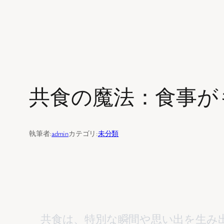
内
容
を
共食の魔法：食事が
ス
キ
ッ
執筆者:
admin
カテゴリ:
未分類
プ
    共食は、特別な瞬間や思い出を生み出す魔法のような存在です。食事を通じて過ごした時間は、私たちの心に深く刻ま