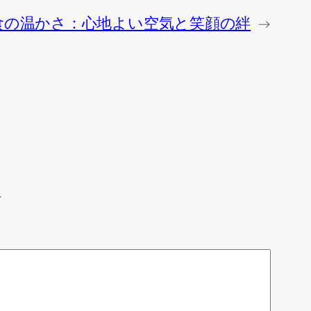
食の温かさ：心地よい空気と笑顔の絆
→
す