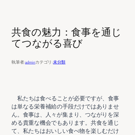
内
容
共食の魅力：食事を通じ
を
ス
てつながる喜び
キ
ッ
プ
執筆者:
admin
カテゴリ:
未分類
    私たちは食べることが必要ですが、食事
は単なる栄養補給の手段だけではありませ
ん。食事は、人々が集まり、つながりを深
める貴重な機会でもあります。共食を通じ
て、私たちはおいしい食べ物を楽しむだけ