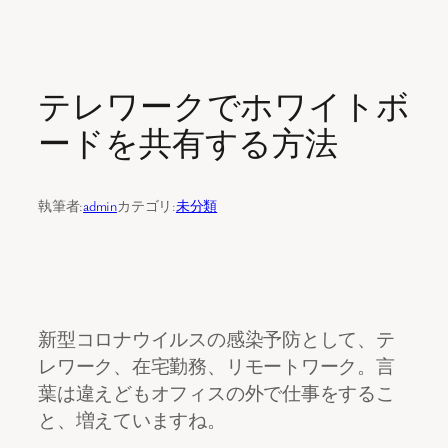
内
容
テレワークでホワイトボ
を
ス
ードを共有する方法
キ
ッ
プ
執筆者:
admin
カテゴリ:
未分類
新型コロナウイルスの感染予防として、テ
レワーク、在宅勤務、リモートワーク。言
葉は違えどもオフィスの外で仕事をするこ
と、増えていますね。