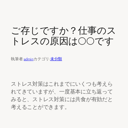
内
容
ご存じですか？仕事のス
を
ス
トレスの原因は○○です
キ
ッ
プ
執筆者:
admin
カテゴリ:
未分類
ストレス対策はこれまでにいくつも考えら
れてきていますが、一度基本に立ち返って
みると、ストレス対策には共食が有効だと
考えることができます。