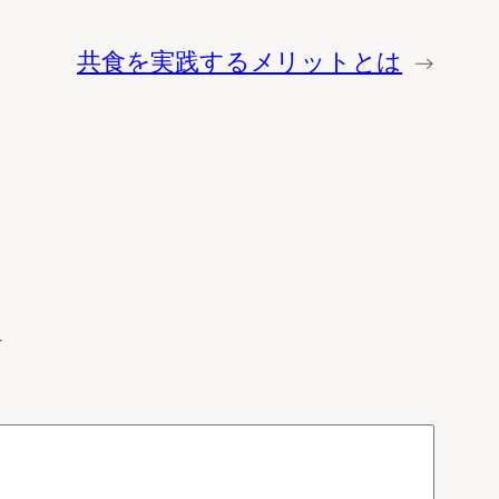
共食を実践するメリットとは
→
す