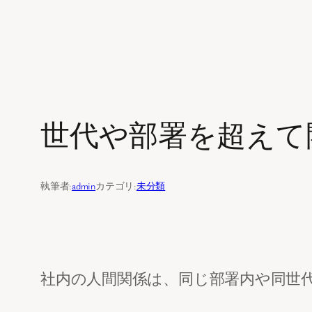
内
容
を
世代や部署を超えて
ス
キ
ッ
執筆者:
admin
カテゴリ:
未分類
プ
社内の人間関係は、同じ部署内や同世