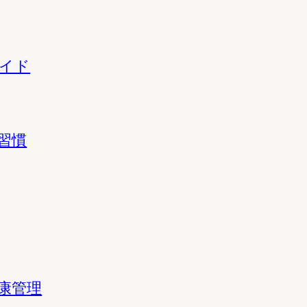
イド
習慣
康管理