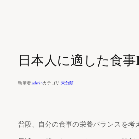
内
容
を
日本人に適した食事BE
ス
キ
ッ
執筆者:
admin
カテゴリ:
未分類
プ
普段、自分の食事の栄養バランスを考