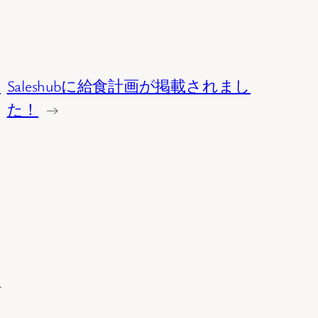
り
Saleshubに給食計画が掲載されまし
た！
→
す