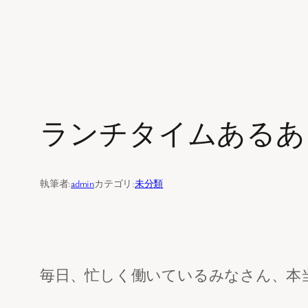
内
容
を
ランチタイムあるあ
ス
キ
ッ
執筆者:
admin
カテゴリ:
未分類
プ
毎日、忙しく働いているみなさん、本当