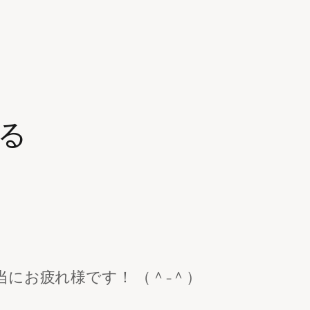
る
にお疲れ様です！ （＾-＾）