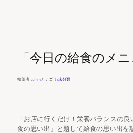
内
容
を
「今日の給食のメニ
ス
キ
ッ
執筆者:
admin
カテゴリ:
未分類
プ
「お店に行くだけ！栄養バランスの良
食の思い出
」と題して給食の思い出を