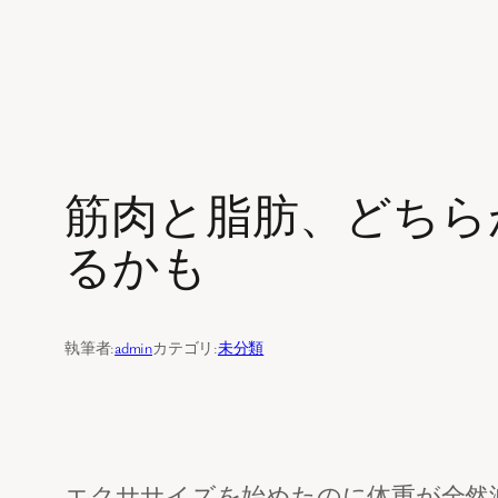
内
容
を
筋肉と脂肪、どちら
ス
キ
るかも
ッ
プ
執筆者:
admin
カテゴリ:
未分類
エクササイズを始めたのに体重が全然