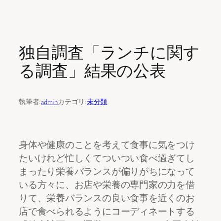
内
容
独自調査「ランチに関す
を
ス
る調査」結果の公表
キ
ッ
プ
執筆者:
admin
カテゴリ:
未分類
身体や健康のことを考えて食事に気をつけ
たいけれど忙しくてついつい食べ過ぎてし
まったり栄養バランスが偏りがちになって
いる方々に、お店や栄養の専門家の力を借
りて、栄養バランスの良い食事を近くのお
店で食べられるようにコーディネートする