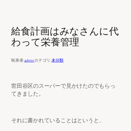
内
容
給食計画はみなさんに代
を
ス
わって栄養管理
キ
ッ
プ
執筆者:
admin
カテゴリ:
未分類
世田谷区のスーパーで見かけたのでもらっ
てきました。
それに書かれていることはというと、