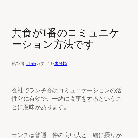
内
容
共食が1番のコミュニケ
を
ス
ーション方法です
キ
ッ
プ
執筆者:
admin
カテゴリ:
未分類
会社でランチ会はコミュニケーションの活
性化に有効で、一緒に食事をするというこ
とに意味があります。
ランチは普通、仲の良い人と一緒に摂りが